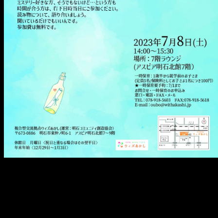
メ
イ
ン
コ
ン
テ
ン
ツ
へ
移
動