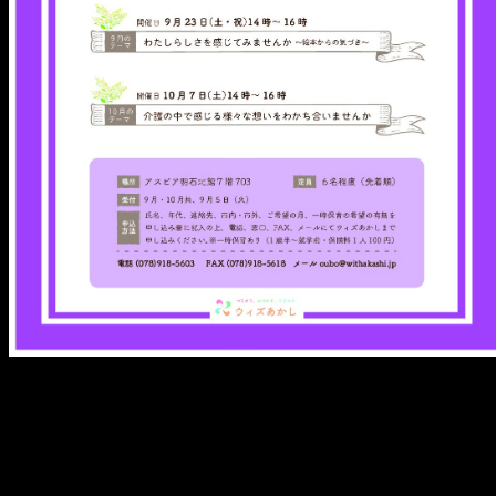
メ
イ
ン
コ
ン
テ
ン
ツ
へ
移
動