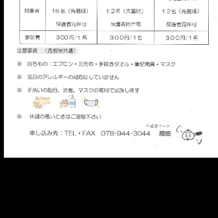
メ
イ
ン
コ
ン
テ
ン
ツ
へ
移
動