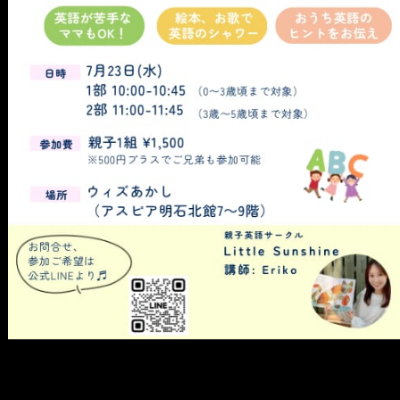
メ
イ
ン
コ
ン
テ
ン
ツ
へ
移
動