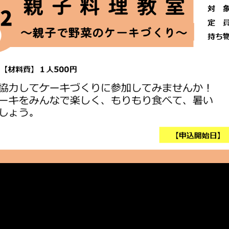
メ
イ
ン
コ
ン
テ
ン
ツ
へ
移
動