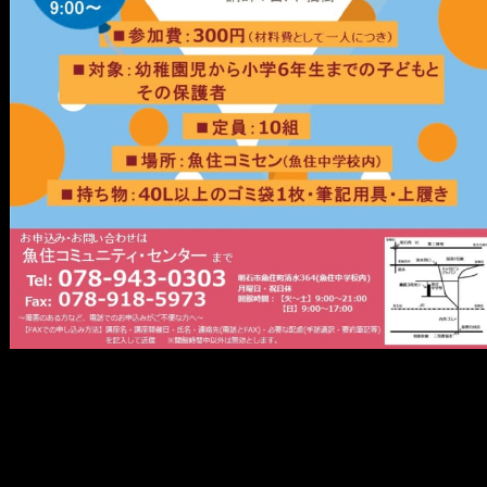
メ
イ
ン
コ
ン
テ
ン
ツ
へ
移
動