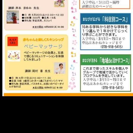
メ
イ
ン
コ
ン
テ
ン
ツ
へ
移
動