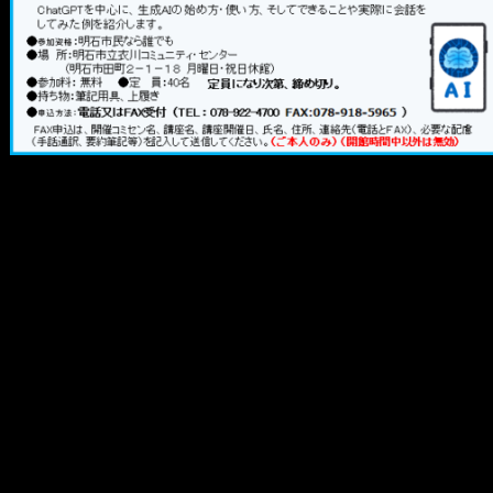
メ
イ
ン
コ
ン
テ
ン
ツ
へ
移
動