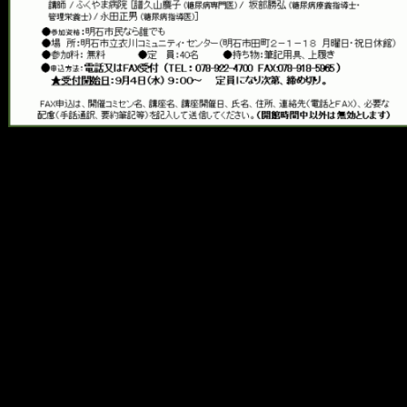
メ
イ
ン
コ
ン
テ
ン
ツ
へ
移
動