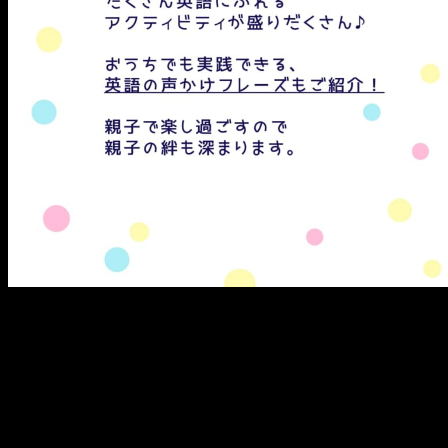
メ
イ
ン
コ
ン
テ
ン
ツ
へ
移
動