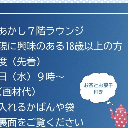
メ
イ
ン
コ
ン
テ
ン