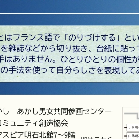
ツ
へ
移
動