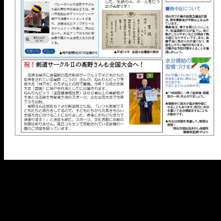
メ
イ
ン
コ
ン
テ
ン
ツ
へ
移
動