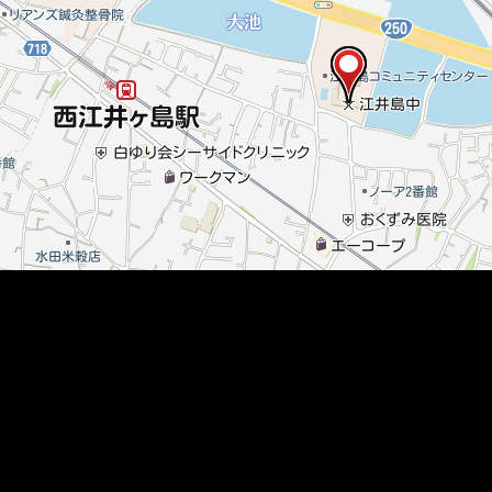
メ
イ
ン
コ
ン
テ
ン
ツ
へ
移
動