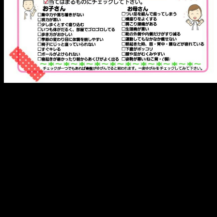
メ
イ
ン
コ
ン
テ
ン
ツ
へ
移
動