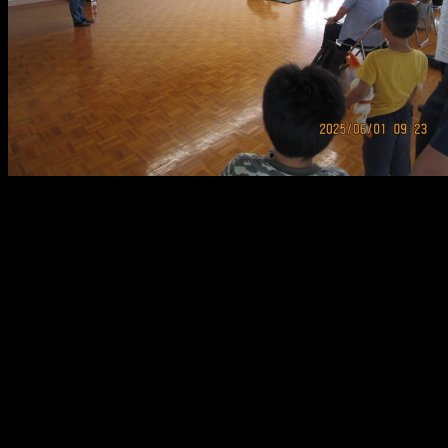
メ
イ
ン
コ
ン
テ
ン
ツ
へ
移
動