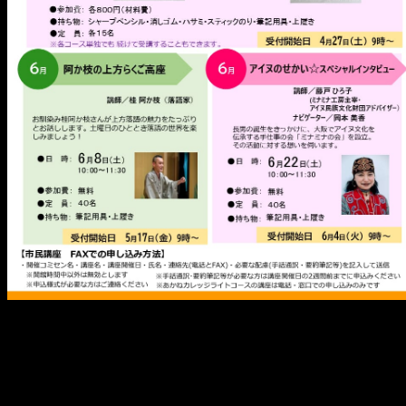
メ
イ
ン
コ
ン
テ
ン
ツ
へ
移
動