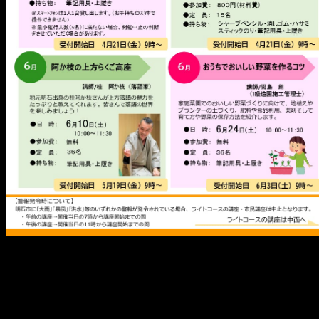
メ
イ
ン
コ
ン
テ
ン
ツ
へ
移
動