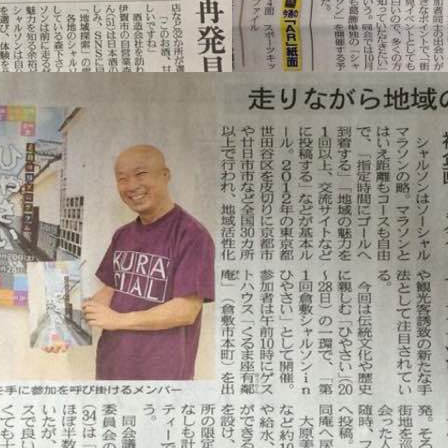
メ
イ
ン
コ
ン
テ
ン
ツ
へ
移
動