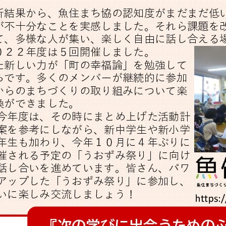
メ
イ
ン
コ
ン
テ
ン
ツ
へ
移