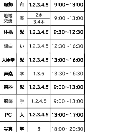
メ
イ
ン
コ
ン
テ
ン
ツ
へ