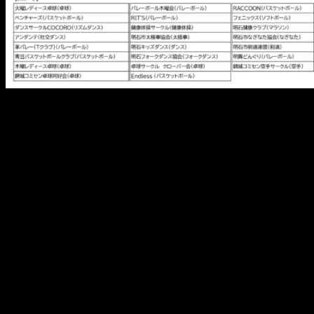
メ
イ
ン
コ
ン
テ
ン
ツ
へ
移
動