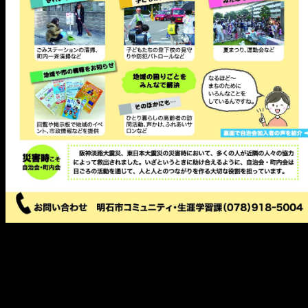
メ
イ
ン
コ
ン
テ
ン
ツ
へ
移
動