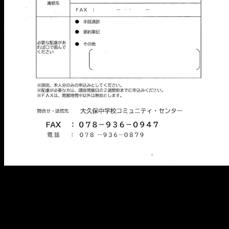
メ
イ
ン
コ
ン
テ
ン
ツ
へ
移
動