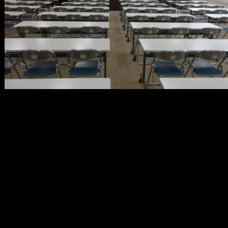
メ
イ
ン
コ
ン
テ
ン
ツ
へ
移
動