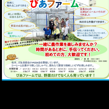
メ
イ
ン
コ
ン
テ
ン
ツ
へ
移
動