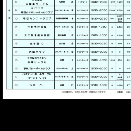
メ
イ
ン
コ
ン
テ
ン
ツ
へ
移
動