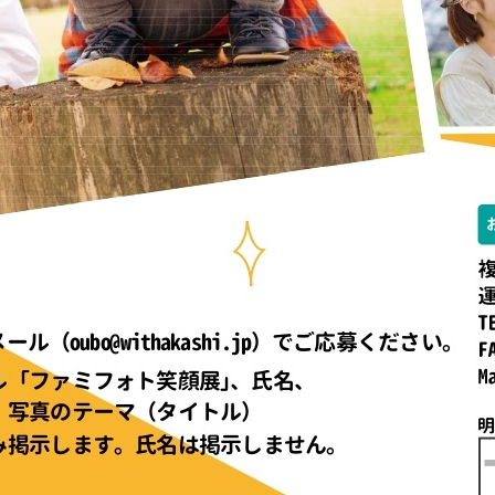
ツ
へ
移
動