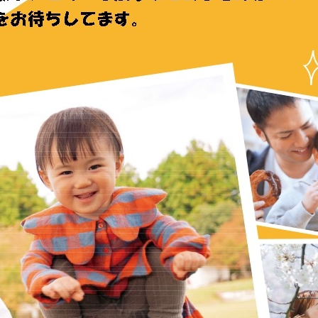
メ
イ
ン
コ
ン
テ
ン