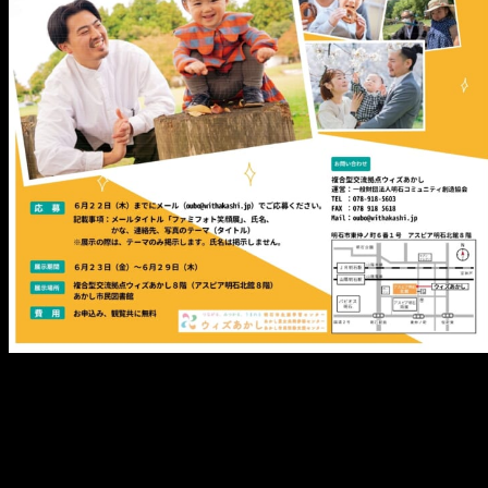
メ
イ
ン
コ
ン
テ
ン
ツ
へ
移
動