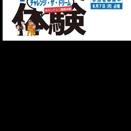
メ
イ
ン
コ
ン
テ
ン
ツ
へ
移
動