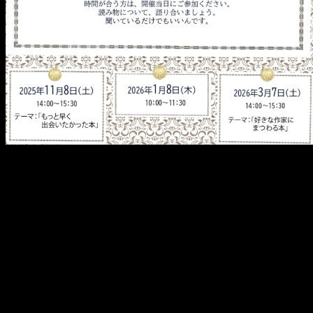
メ
イ
ン
コ
ン
テ
ン
ツ
へ
移
動