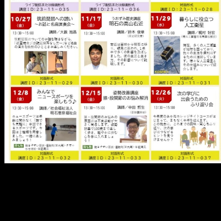
メ
イ
ン
コ
ン
テ
ン
ツ
へ
移
動