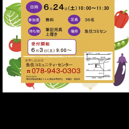
メ
イ
ン
コ
ン
テ
ン
ツ
へ
移
動