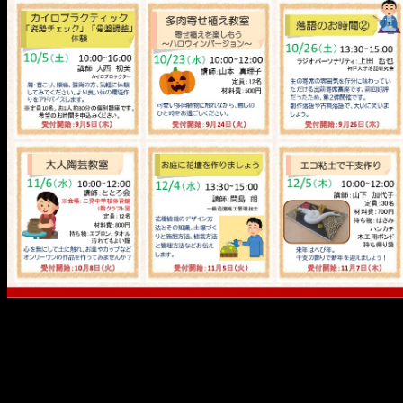
メ
イ
ン
コ
ン
テ
ン
ツ
へ
移
動